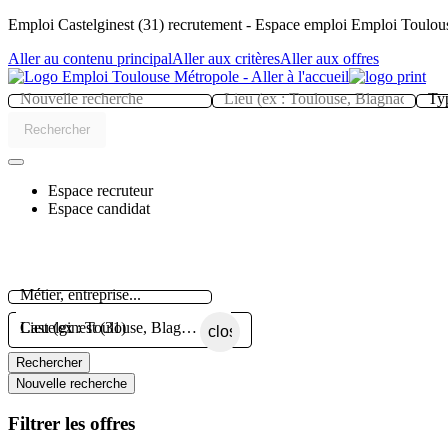
Panneau de gestion des cookies
Emploi Castelginest (31) recrutement - Espace emploi Emploi Toulou
Aller au contenu principal
Aller aux critères
Aller aux offres
Typ
Rechercher
Espace recruteur
Espace candidat
Métier, entreprise...
Lieu (ex : Toulouse, Blagnac, Colomiers...)
close
Rechercher
Nouvelle recherche
Filtrer les offres