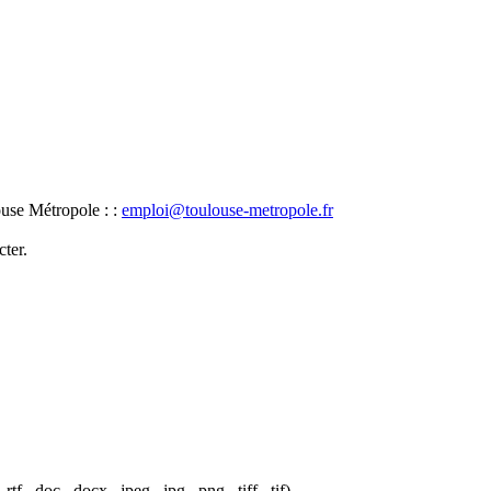
ouse Métropole : :
emploi@toulouse-metropole.fr
ter.
f, .doc, .docx, .jpeg, .jpg, .png, .tiff, .tif).