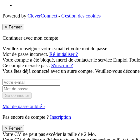
Powered by
CleverConnect
-
Gestion des cookies
×
Fermer
Continuer avec mon compte
Veuillez renseigner votre e-mail et votre mot de passe.
Mot de passe incorrect.
Ré-initialiser ?
Votre compte a été bloqué, merci de contacter le service Emploi Toul
Ce compte n'existe pas :
S'inscrire ?
Vous êtes déjà connecté avec un autre compte. Veuillez-vous déconnec
Se connecter
Mot de passe oublié ?
Pas encore de compte ?
Inscription
×
Fermer
Votre CV ne peut pas excéder la taille de 2 Mo.
Votre CV doit être un fichier texte ou image (extension .pdf, .txt, .odt, .rt