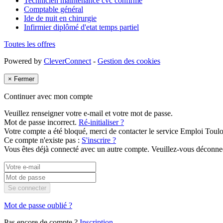
Technicien maintenance cvc confirmé
Comptable général
Ide de nuit en chirurgie
Infirmier diplômé d'etat temps partiel
Toutes les offres
Powered by
CleverConnect
-
Gestion des cookies
×
Fermer
Continuer avec mon compte
Veuillez renseigner votre e-mail et votre mot de passe.
Mot de passe incorrect.
Ré-initialiser ?
Votre compte a été bloqué, merci de contacter le service Emploi Toul
Ce compte n'existe pas :
S'inscrire ?
Vous êtes déjà connecté avec un autre compte. Veuillez-vous déconnec
Se connecter
Mot de passe oublié ?
Pas encore de compte ?
Inscription