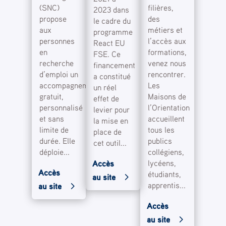
(SNC)
filières,
2023 dans
propose
des
le cadre du
aux
métiers et
programme
personnes
l’accès aux
React EU
en
formations,
FSE. Ce
recherche
venez nous
financement
d’emploi un
rencontrer.
a constitué
accompagnement
Les
un réel
gratuit,
Maisons de
effet de
personnalisé
l’Orientation
levier pour
et sans
accueillent
la mise en
limite de
tous les
place de
durée. Elle
publics
cet outil...
déploie...
collégiens,
lycéens,
Accès
Accès
étudiants,
au site
apprentis...
au site
Accès
au site