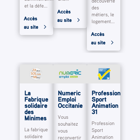
découverte
et la défe...
des
Accès
métiers, le
Accès
au site
logement...
au site
Accès
au site
La
Numeric
Profession
Fabrique
Emploi
Sport
solidaire
Occitanie
Animation
des
31
Vous
Minimes
Profession
souhaitez
La fabrique
Sport
vous
solidaire
Animation
reconvertir