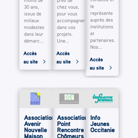
près de
moins de
le
chez vous,
30 ans,
représente
pour vous
issus de
auprès des
accompagner
milieux
institutions
dans vos
modestes
et
projets.
dans leur
partenaires.
Une...
démarc...
Nos...
Accès
Accès
Accès
au site
au site
au site
Association
Association
Info
Avenir
Point
Jeunes
Nouvelle
Rencontre
Occitanie
Maison
Chômeurs