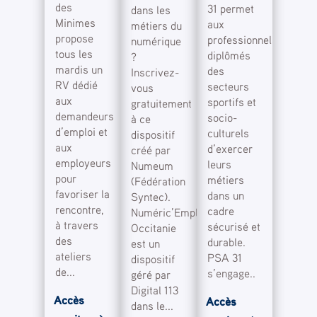
des
31 permet
dans les
Minimes
aux
métiers du
propose
professionnels
numérique
tous les
diplômés
?
mardis un
des
Inscrivez-
RV dédié
secteurs
vous
aux
sportifs et
gratuitement
demandeurs
socio-
à ce
d’emploi et
culturels
dispositif
aux
d’exercer
créé par
employeurs
leurs
Numeum
pour
métiers
(Fédération
favoriser la
dans un
Syntec).
rencontre,
cadre
Numéric’Emploi
à travers
sécurisé et
Occitanie
des
durable.
est un
ateliers
PSA 31
dispositif
de...
s’engage..
géré par
Digital 113
Accès
Accès
dans le...