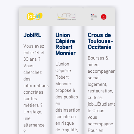
JobIRL
Union
Crous de
Cépière
Toulouse-
Vous avez
Robert
Occitanie
Monnier
entre 14 et
Bourses &
30 ans ?
L'union
aides,
Vous
Cépière
accompagnement
cherchez
Robert
social,
des
Monnier
logement,
informations
propose à
restauration,
concrètes
des publics
culture,
sur les
en
job...Étudiants,
métiers ?
désinsertion
le Crous
Un stage,
sociale ou
vous
une
en risque
accompagne.
alternance
de fragilité,
Pour en
?