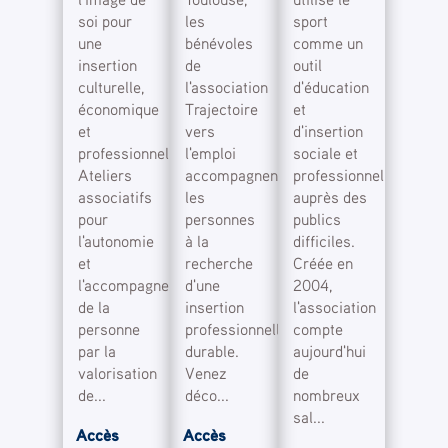
soi pour
les
sport
une
bénévoles
comme un
insertion
de
outil
culturelle,
l'association
d'éducation
économique
Trajectoire
et
et
vers
d'insertion
professionnelle.
l'emploi
sociale et
Ateliers
accompagnent
professionnelle
associatifs
les
auprès des
pour
personnes
publics
l'autonomie
à la
difficiles.
et
recherche
Créée en
l'accompagnement
d'une
2004,
de la
insertion
l'association
personne
professionnelle
compte
par la
durable.
aujourd'hui
valorisation
Venez
de
de...
déco...
nombreux
sal...
Accès
Accès