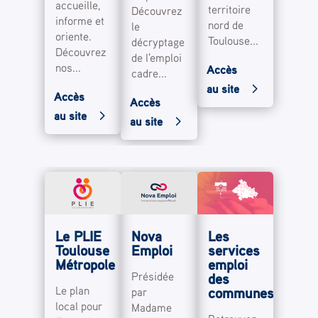
accueille,
territoire
Découvrez
informe et
nord de
le
oriente.
Toulouse...
décryptage
Découvrez
de l'emploi
nos...
Accès
cadre...
au site
Accès
Accès
au site
au site
Le PLIE
Nova
Les
Toulouse
Emploi
services
Métropole
emploi
Présidée
des
Le plan
communes
par
local pour
Madame