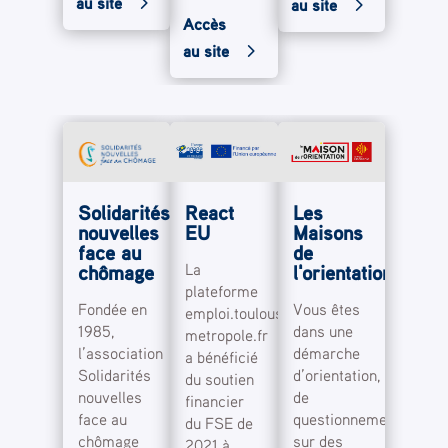
au site
au site
Accès
au site
Solidarités
React
Les
nouvelles
EU
Maisons
face au
de
La
chômage
l'orientation
plateforme
Fondée en
Vous êtes
emploi.toulouse-
1985,
dans une
metropole.fr
l’association
démarche
a bénéficié
Solidarités
d’orientation,
du soutien
nouvelles
de
financier
face au
questionnement
du FSE de
chômage
sur des
2021 à