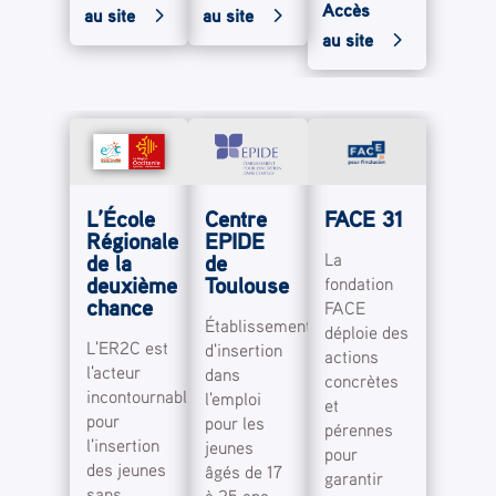
Accès
au site
au site
au site
L’École
Centre
FACE 31
Régionale
EPIDE
La
de la
de
deuxième
Toulouse
fondation
chance
FACE
Établissement
déploie des
L'ER2C est
d'insertion
actions
l'acteur
dans
concrètes
incontournable
l'emploi
et
pour
pour les
pérennes
l'insertion
jeunes
pour
des jeunes
âgés de 17
garantir
sans