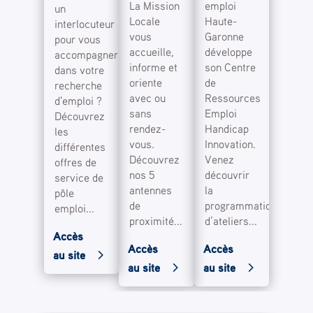
La Mission
emploi
un
Locale
Haute-
interlocuteur
vous
Garonne
pour vous
accueille,
développe
accompagner
informe et
son Centre
dans votre
oriente
de
recherche
avec ou
Ressources
d'emploi ?
sans
Emploi
Découvrez
rendez-
Handicap
les
vous.
Innovation.
différentes
Découvrez
Venez
offres de
nos 5
découvrir
service de
antennes
la
pôle
de
programmation
emploi...
proximité...
d’ateliers...
Accès
Accès
Accès
au site
au site
au site