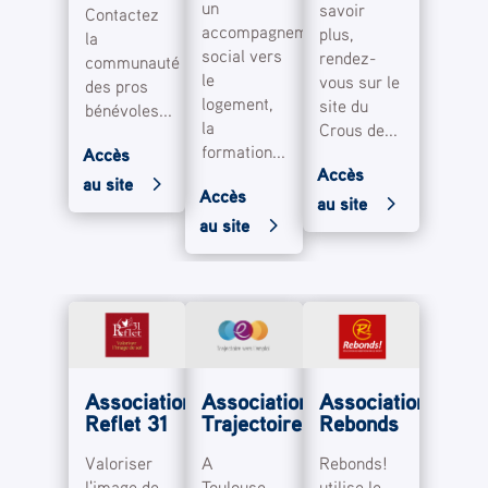
un
savoir
Contactez
accompagnement
plus,
la
social vers
rendez-
communauté
le
vous sur le
des pros
logement,
site du
bénévoles...
la
Crous de...
formation...
Accès
Accès
au site
Accès
au site
au site
Association
Association
Association
Reflet 31
Trajectoire
Rebonds
Valoriser
A
Rebonds!
l'image de
Toulouse,
utilise le