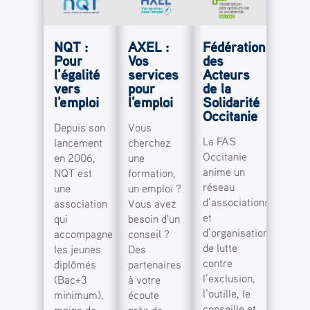
AXEL :
Fédération
NQT :
Vos
des
Pour
services
Acteurs
l'égalité
pour
de la
vers
l'emploi
Solidarité
l'emploi
Occitanie
Vous
Depuis son
La FAS
cherchez
lancement
Occitanie
une
en 2006,
anime un
formation,
NQT est
réseau
un emploi ?
une
d’associations
Vous avez
association
et
besoin d'un
qui
d’organisations
conseil ?
accompagne
de lutte
Des
les jeunes
contre
partenaires
diplômés
l’exclusion,
à votre
(Bac+3
l’outille, le
écoute
minimum),
conseille et