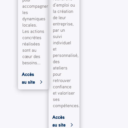
d’emploi ou
accompagner
la création
les
de leur
dynamiques
entreprise,
locales.
par un
Les actions
suivi
concrètes
individuel
réalisées
et
sont au
personnalisé,
cœur des
des
besoins...
ateliers
pour
Accès
retrouver
au site
confiance
et valoriser
ses
compétences...
Accès
au site