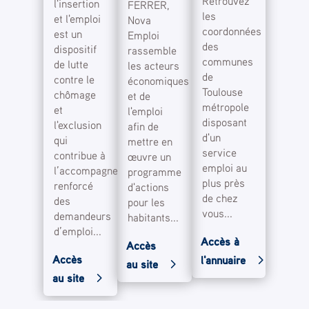
Retrouvez
l'insertion
FERRER,
les
et l'emploi
Nova
coordonnées
est un
Emploi
des
dispositif
rassemble
communes
de lutte
les acteurs
de
contre le
économiques
Toulouse
chômage
et de
métropole
et
l'emploi
disposant
l'exclusion
afin de
d'un
qui
mettre en
service
contribue à
œuvre un
emploi au
l’accompagnement
programme
plus près
renforcé
d'actions
de chez
des
pour les
vous...
demandeurs
habitants...
d’emploi...
Accès à
Accès
Accès
l'annuaire
au site
au site