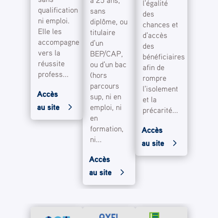
à 25 ans,
l'égalité
qualification
sans
des
ni emploi.
diplôme, ou
chances et
Elle les
titulaire
d'accès
accompagne
d'un
des
vers la
BEP/CAP,
bénéficiaires
réussite
ou d'un bac
afin de
profess...
(hors
rompre
parcours
l'isolement
Accès
sup, ni en
et la
au site
emploi, ni
précarité...
en
formation,
Accès
ni...
au site
Accès
au site